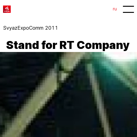
1
2
ru
SvyazExpoComm 2011
Stand for RT Company