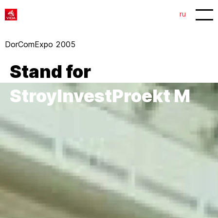
1
2
ru
DorComExpo 2005
Stand for
StroyInvestProekt M