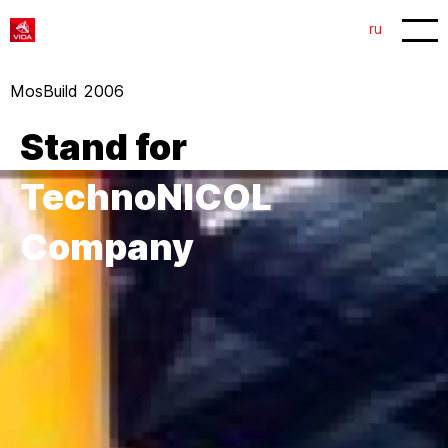
1
2
ru
MosBuild 2006
Stand for
TechnoNICOL
Company