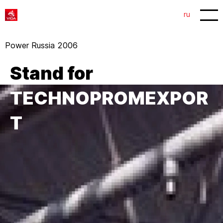
1
2
ru
Power Russia 2006
Stand for
TEСHNOPROMEXPOR
T