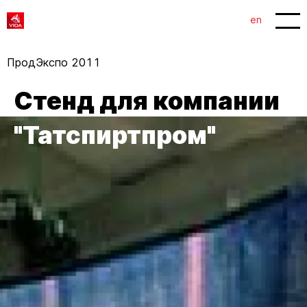
1
2
en
ПродЭкспо 2011
Стенд для компании
"Татспиртпром"