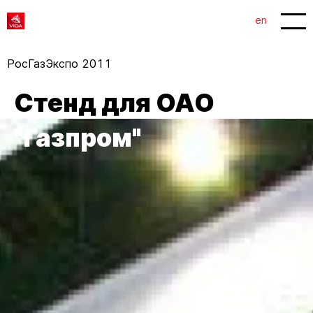
1
2
en
РосГазЭкспо 2011
Стенд для ОАО
"Газпром"