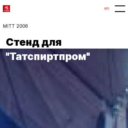
1
2
en
MITT 2006
Стенд для
"Татспиртпром"