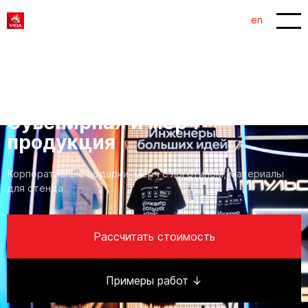
en
главная
/
услуги
/
Сувенирная и мерч продукция
Сувенирная и мерч
продукция
Корпоративные подарки, мерч с логотипом, материалы
для стенда
Рассчитать стоимость
Примеры работ ↓