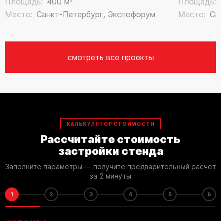
Площадь:
400 м²
Площадь:
Место:
Санкт-Петербург, Экспофорум
Место:
Са
смотреть все проекты
КАЛЬКУЛЯТОР СТОИМОСТИ
Рассчитайте стоимость
застройки стенда
Заполните параметры — получите предварительный расчёт
за 2 минуты
1
2
3
4
5
6