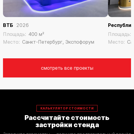
ВТБ
2026
Республи
Площадь:
400 м²
Площадь:
Место:
Санкт-Петербург, Экспофорум
Место:
Са
смотреть все проекты
КАЛЬКУЛЯТОР СТОИМОСТИ
Рассчитайте стоимость
застройки стенда