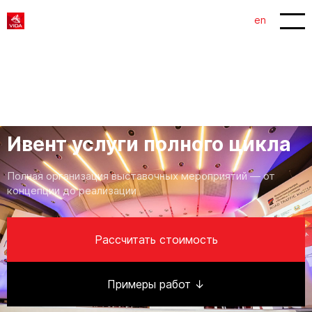
en
главная
/
услуги
/
Ивент услуги полного цикла
Ивент услуги полного цикла
Полная организация выставочных мероприятий — от
концепции до реализации
Рассчитать стоимость
Примеры работ ↓